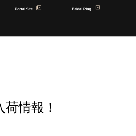
Portal Site
Bridal Ring
入荷情報！