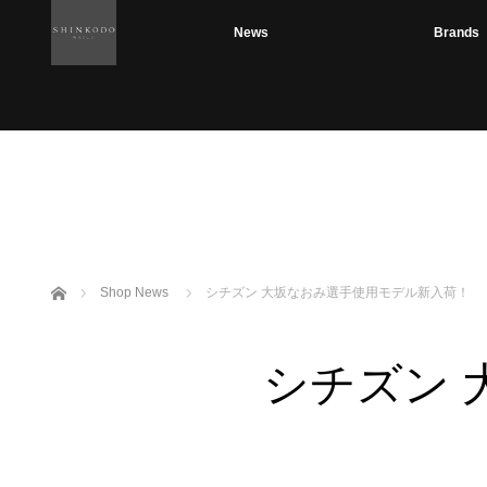
News
Brands
ホーム
Shop News
シチズン 大坂なおみ選手使用モデル新入荷！
シチズン 