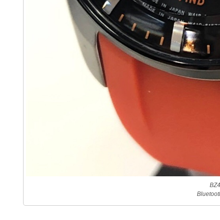
BZ4
Bluet