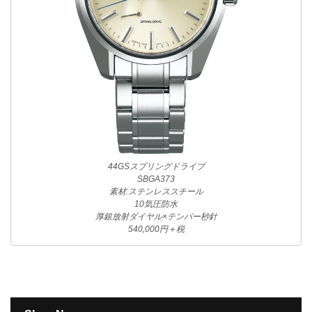
44GSスプリングドライブ
SBGA373
素材:ステンレススチール
10気圧防水
厚銀放射ダイヤル×テンパー秒針
540,000円＋税