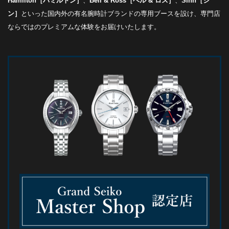
Hamilton［ハミルトン］
、
Bell & Ross［ベル & ロス］
、
Sinn［ジ
ン］
といった国内外の有名腕時計ブランドの専用ブースを設け、専門店
ならではのプレミアムな体験をお届けいたします。